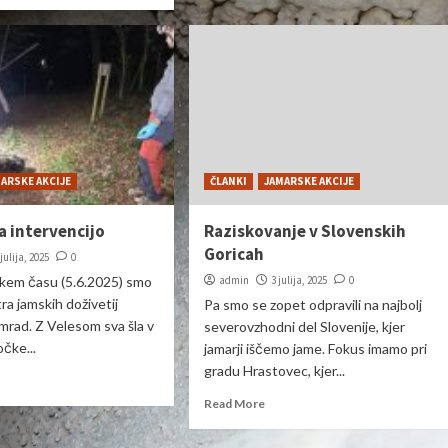
ARSKE AKCIJE
ČLANKI
JAMARSKE AKCIJE
a intervencijo
Raziskovanje v Slovenskih
Goricah
 julija, 2025
0
kem času (5.6.2025) smo
admin
3 julija, 2025
0
tra jamskih doživetij
Pa smo se zopet odpravili na najbolj
smrad. Z Velesom sva šla v
severovzhodni del Slovenije, kjer
čke...
jamarji iščemo jame. Fokus imamo pri
gradu Hrastovec, kjer...
Read More