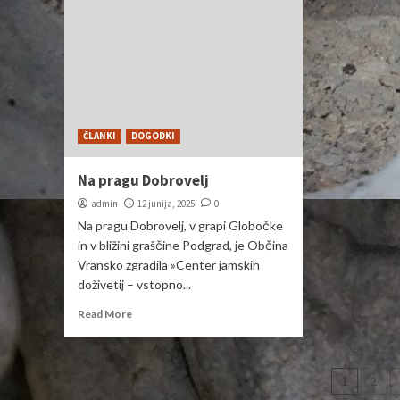
ČLANKI
DOGODKI
Na pragu Dobrovelj
admin
12 junija, 2025
0
Na pragu Dobrovelj, v grapi Globočke
in v bližini graščine Podgrad, je Občina
Vransko zgradila »Center jamskih
doživetij – vstopno...
Read More
Števi
1
2