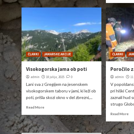
ČLANKI
JAMARSKE AKCIJE
ČLANKI
JAM
Visokogorska jama ob poti
Poročilo z
admin
18 julija, 2025
0
admin
11
Lani sva z Gregijem na jesenskem
V popoldans
visokogorskem taboru v jami, ki leži ob
pri hiški Cen
poti, prišla skozi okno v del zbrezni,...
zaznali hud 
strugo Globo
Read More
Read More