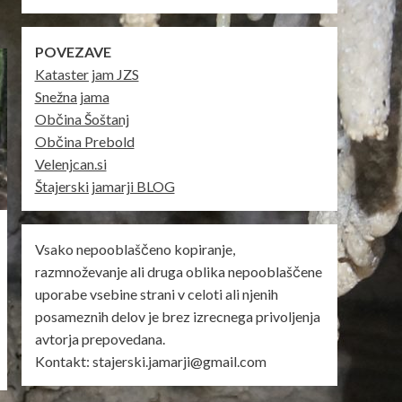
POVEZAVE
Kataster jam JZS
Snežna jama
Občina Šoštanj
Občina Prebold
Velenjcan.si
Štajerski jamarji BLOG
Vsako nepooblaščeno kopiranje,
razmnoževanje ali druga oblika nepooblaščene
uporabe vsebine strani v celoti ali njenih
posameznih delov je brez izrecnega privoljenja
avtorja prepovedana.
Kontakt: stajerski.jamarji@gmail.com