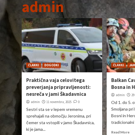
admin
ČLANKI
DOGODKI
ČLANKI
JAM
Praktična vaja celovitega
Balkan Ca
preverjanja pripravljenosti:
Bosna in 
nesreča v jami Škadavnica
admin
29
admin
11 novembra, 2025
0
Od 1. do 5. o
Smoljana pr
Sestri sta se v lepem vremenu
Bosni in Her
sprehajali na območju Jeronima, pri
tradicionalni
čemer sta vstopili v jamo Škadavnica,
ki je jama...
Read More