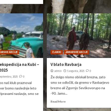
ARSKE AKCIJE
ČLANKI
JAMARSKE AKCIJE
ekspedicija na Kubi –
V blato Ravbarja
.2025
admin
5 avgusta, 2025
0
septembra, 2025
0
Že dolgo nismo obiskali brezna, zato
smo se odločili, da gremo v Ravbarjevo
bo naš klub praznoval
brezno ali Zgornjo Sevškovorupo na
ker bomo naslednje leto
-90. Jamo...
ripravami naslavje, smo se
Read More