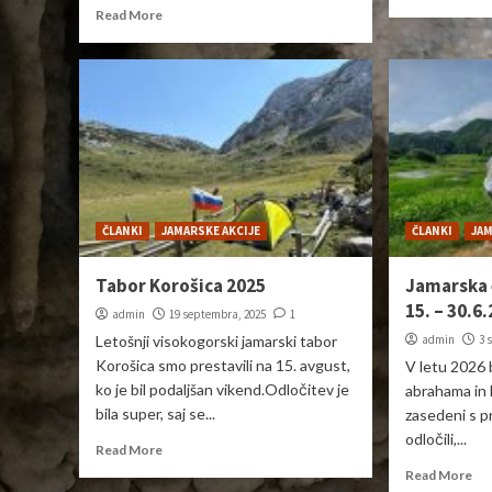
Read More
ČLANKI
JAMARSKE AKCIJE
ČLANKI
JAM
Tabor Korošica 2025
Jamarska 
15. – 30.6
admin
19 septembra, 2025
1
Letošnji visokogorski jamarski tabor
admin
3 
Korošica smo prestavili na 15. avgust,
V letu 2026 
ko je bil podaljšan vikend.Odločitev je
abrahama in 
bila super, saj se...
zasedeni s p
odločili,...
Read More
Read More