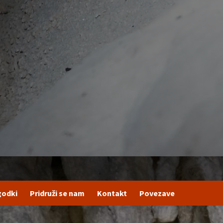
godki
Pridruži se nam
Kontakt
Povezave