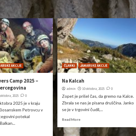
ARSKE AKCIJE
ČLANKI
JAMARSKE AKCIJE
vers Camp 2025 –
Na Kalcah
Hercegovina
admin
10 oktobra, 2025
0
 oktobra, 2025
0
Zopet je prišel čas, da gremo na Kalce.
Zbrala se nas je pisana druščina. Janko
ktobra 2025 je v kraju
se je v trgovini čudil,...
i Bosanskem Petrovcu v
cegovini potekal
Read More
 Balkan...