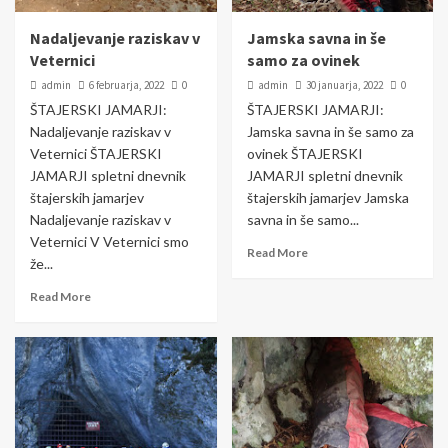
ČLANKI
JAMARSKE AKCIJE
Nadaljevanje raziskav v
Jamska savna in še
Jama pri Gaberkah odprla vprašanja o
Veternici
samo za ovinek
zaščiti kraškega podzemlja
1
admin
6 februarja, 2022
0
admin
30 januarja, 2022
0
ŠTAJERSKI JAMARJI:
ŠTAJERSKI JAMARJI:
Nadaljevanje raziskav v
Jamska savna in še samo za
ČLANKI
JAMARSKE AKCIJE
Veternici ŠTAJERSKI
ovinek ŠTAJERSKI
Samo gor v Brezno presenečenj
JAMARJI spletni dnevnik
JAMARJI spletni dnevnik
2
štajerskih jamarjev
štajerskih jamarjev Jamska
Nadaljevanje raziskav v
savna in še samo...
Veternici V Veternici smo
Read More
ČLANKI
JAMARSKE AKCIJE
že...
Sprehodi
Read More
3
ČLANKI
JAMARSKE AKCIJE
Prvomajski tabor
4