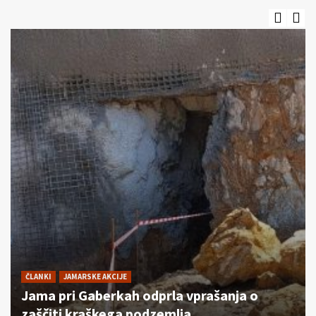
ČLANKI
JAMARSKE AKCIJE
Jama pri Gaberkah odprla vprašanja o
zaščiti kraškega podzemlja