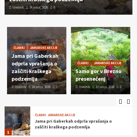
Urednik
24 julija, 2026
0
ČLANKI
JAMARSKE AKCIJE
Sprehodi
3
ČLANKI
JAMARSKE AKCIJE
ČLANKI
JAMARSKE AKCIJE
Jama pri Gaberkah
Prvomajski tabor
odprla vprašanja o
ČLANKI
JAMARSKE AKCIJE
4
zaščiti kraškega
Samo gor v Brezno
podzemlja
presenečenj
ČLANKI
DOGODKI
Urednik
24 julija, 2026
50 let Šaleškega jamarskega kluba
0
Urednik
10 julija, 2026
0
Podlasica Topolšica
5
ČLANKI
JAMARSKE AKCIJE
Jama pri Gaberkah odprla vprašanja o
zaščiti kraškega podzemlja
1