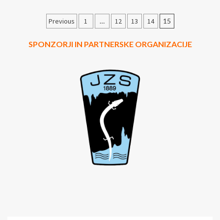
Številčenje
Previous
1
…
12
13
14
15
prispevkov
SPONZORJI IN PARTNERSKE ORGANIZACIJE