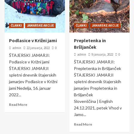
ČLANKI
DOGODKI
50 let Šaleškega jamarskega kluba
Podlasica Topolšica
5
ČLANKI
JAMARSKE AKCIJE
ČLANKI
JAMARSKE AKCIJE
Podlasice v Križni jami
Prepletenka in
Bršljanček
admin
22 januarja, 2022
0
admin
9 januarja, 2022
0
ŠTAJERSKI JAMARJI:
Podlasice v Križni jami
ŠTAJERSKI JAMARJI:
ŠTAJERSKI JAMARJI
Prepletenka in Bršljanček
spletni dnevnik štajerskih
ŠTAJERSKI JAMARJI
jamarjev Podlasice v Križni
spletni dnevnik štajerskih
jami Nedelja, 16. januar
jamarjev Prepletenka in
2022...
Bršljanček
Slovenščina | English
Read More
24.12.2021, petek Vhod v
Jamo...
Read More