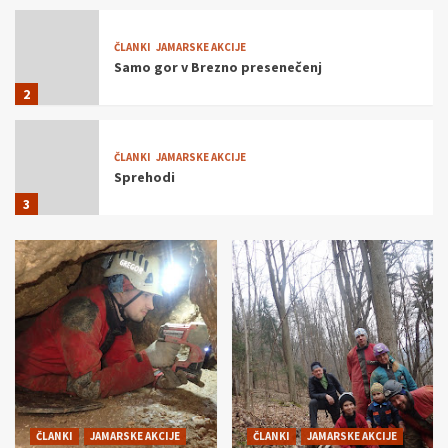
ČLANKI
JAMARSKE AKCIJE
Samo gor v Brezno presenečenj
2
ČLANKI
JAMARSKE AKCIJE
Sprehodi
3
ČLANKI
JAMARSKE AKCIJE
Prvomajski tabor
4
ČLANKI
DOGODKI
50 let Šaleškega jamarskega kluba
Podlasica Topolšica
5
ČLANKI
JAMARSKE AKCIJE
ČLANKI
JAMARSKE AKCIJE