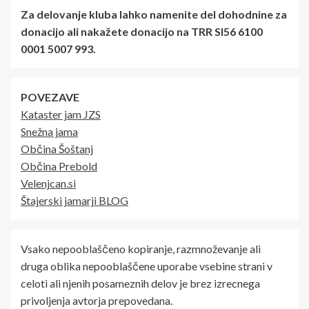
Za delovanje kluba lahko namenite del dohodnine za
donacijo ali nakažete donacijo na TRR SI56 6100
0001 5007 993.
POVEZAVE
Kataster jam JZS
Snežna jama
Občina Šoštanj
Občina Prebold
Velenjcan.si
Štajerski jamarji BLOG
Vsako nepooblaščeno kopiranje, razmnoževanje ali
druga oblika nepooblaščene uporabe vsebine strani v
celoti ali njenih posameznih delov je brez izrecnega
privoljenja avtorja prepovedana.