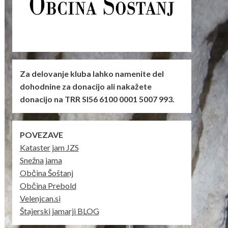
Za delovanje kluba lahko namenite del
dohodnine za donacijo ali nakažete
donacijo na TRR SI56 6100 0001 5007 993.
POVEZAVE
Kataster jam JZS
Snežna jama
Občina Šoštanj
Občina Prebold
Velenjcan.si
Štajerski jamarji BLOG