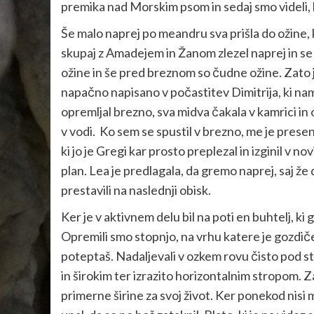
premika nad Morskim psom in sedaj smo videli, 
Še malo naprej po meandru sva prišla do ožine, 
skupaj z Amadejem in Žanom zlezel naprej in se
ožine in še pred breznom so čudne ožine. Zato j
napačno napisano v počastitev Dimitrija, ki na
opremljal brezno, sva midva čakala v kamrici in 
v vodi. Ko sem se spustil v brezno, me je presen
ki jo je Gregi kar prosto preplezal in izginil v no
plan. Lea je predlagala, da gremo naprej, saj že 
prestavili na naslednji obisk.
Ker je v aktivnem delu bil na poti en buhtelj, ki 
Opremili smo stopnjo, na vrhu katere je gozdiček 
poteptaš. Nadaljevali v ozkem rovu čisto pod st
in širokim ter izrazito horizontalnim stropom. Za
primerne širine za svoj život. Ker ponekod nisi m