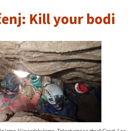
nj: Kill your bodi
jo jamo, ki jo raziskujemo. Tokrat smo se zbrali Gregi, Lea