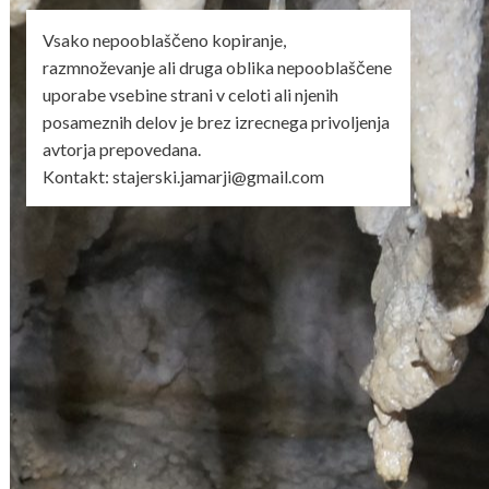
Vsako nepooblaščeno kopiranje,
razmnoževanje ali druga oblika nepooblaščene
uporabe vsebine strani v celoti ali njenih
posameznih delov je brez izrecnega privoljenja
avtorja prepovedana.
Kontakt: stajerski.jamarji@gmail.com