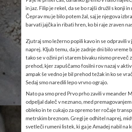
in jaz. Filip je rekel, da se bo rajši družil s konj
Čeprav mu je bilo potem žal, saj je njegova izbra
barvati jajčka in ribati hren, ko bi raje zraven na
Zjutraj smo ležerno popili kavo in se odpravili v 
naprej. Kljub temu, da je zadnje dni bilo vreme b
tako se v ožini pri starem bivaku nismo preveč 
prehod, kjer zapuščamo fosilni rov nazaj v aktiv
ampak še vedno je bil prehod težak in ko se vrač
Sedaj smo naredili lepo vrvno ograjo.
Nato pa smo pred Prvo prho zavili v meander Mors
odpeljal daleč v neznano, med premagovanjem pa
obleko in te cukajo za opremo ter ročaje transp
metrskim breznom. Gregi je odhitel naprej, midva
svetleči rumeni listek, ki ga je Amadej nabil n