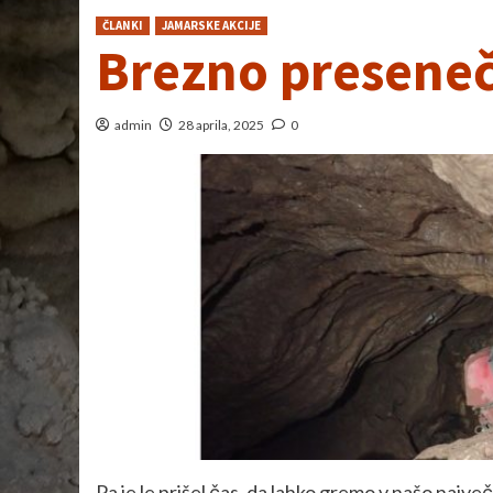
ČLANKI
JAMARSKE AKCIJE
Brezno preseneče
admin
28 aprila, 2025
0
Pa je le prišel čas, da lahko gremo v našo največ