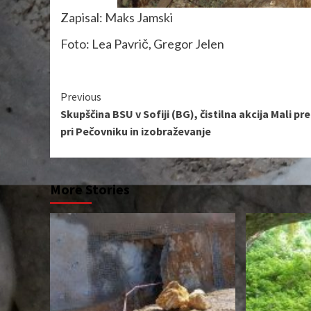
Zapisal: Maks Jamski
Foto: Lea Pavrič, Gregor Jelen
Continue
Previous
Skupščina BSU v Sofiji (BG), čistilna akcija Mali pr
Reading
pri Pečovniku in izobraževanje
More Stories