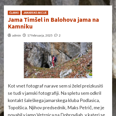
ČLANKI
JAMARSKE AKCIJE
Jama Timšel in Balohova jama na
Kamniku
admin
17 februarja, 2025
2
Kot vnet fotograf narave sem si želel preizkusiti
se tudi v jamski fotografiji. Na spletu sem odkril
kontakt šaleškega jamarskega kluba Podlasica,
Topolšica. Njihov predsednik, Maks Petrič, me je
povabil v jamo Vetrnica na Dobrovljah, v kateri se