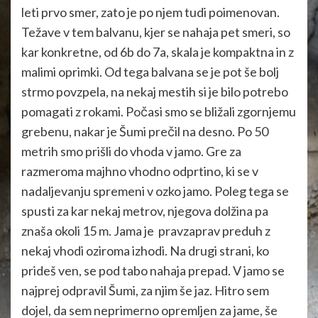
leti prvo smer, zato je po njem tudi poimenovan.
Težave v tem balvanu, kjer se nahaja pet smeri, so
kar konkretne, od 6b do 7a, skala je kompaktna in z
malimi oprimki. Od tega balvana se je pot še bolj
strmo povzpela, na nekaj mestih si je bilo potrebo
pomagati z rokami. Počasi smo se bližali zgornjemu
grebenu, nakar je Šumi prečil na desno. Po 50
metrih smo prišli do vhoda v jamo. Gre za
razmeroma majhno vhodno odprtino, ki se v
nadaljevanju spremeni v ozko jamo. Poleg tega se
spusti za kar nekaj metrov, njegova dolžina pa
znaša okoli 15 m. Jama je pravzaprav preduh z
nekaj vhodi oziroma izhodi. Na drugi strani, ko
prideš ven, se pod tabo nahaja prepad. V jamo se
najprej odpravil Šumi, za njim še jaz. Hitro sem
dojel, da sem neprimerno opremljen za jame, še