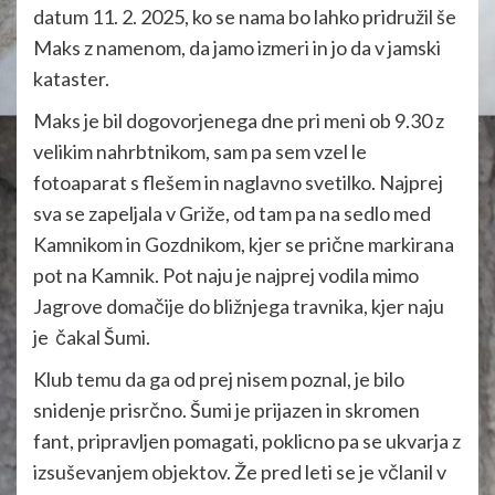
datum 11. 2. 2025, ko se nama bo lahko pridružil še
Maks z namenom, da jamo izmeri in jo da v jamski
kataster.
Maks je bil dogovorjenega dne pri meni ob 9.30 z
velikim nahrbtnikom, sam pa sem vzel le
fotoaparat s flešem in naglavno svetilko. Najprej
sva se zapeljala v Griže, od tam pa na sedlo med
Kamnikom in Gozdnikom, kjer se prične markirana
pot na Kamnik. Pot naju je najprej vodila mimo
Jagrove domačije do bližnjega travnika, kjer naju
je čakal Šumi.
Klub temu da ga od prej nisem poznal, je bilo
snidenje prisrčno. Šumi je prijazen in skromen
fant, pripravljen pomagati, poklicno pa se ukvarja z
izsuševanjem objektov. Že pred leti se je včlanil v