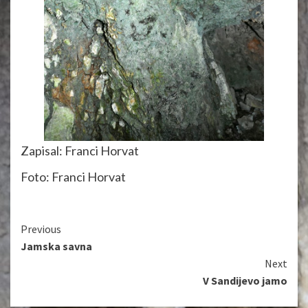
Zapisal: Franci Horvat
Foto: Franci Horvat
Continue
Previous
Jamska savna
Reading
Next
V Sandijevo jamo