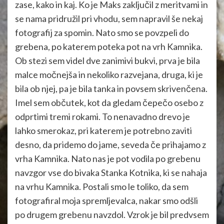
zase, kako in kaj. Ko je Maks zaključil z meritvami in
se nama pridružil pri vhodu, sem napravil še nekaj
fotografij za spomin. Nato smo se povzpeli do
grebena, po katerem poteka pot na vrh Kamnika.
Ob stezi sem videl dve zanimivi bukvi, prva je bila
malce močnejša in nekoliko razvejana, druga, ki je
bila ob njej, pa je bila tanka in povsem skrivenčena.
Imel sem občutek, kot da gledam čepečo osebo z
odprtimi tremi rokami. To nenavadno drevo je
lahko smerokaz, pri katerem je potrebno zaviti
desno, da pridemo do jame, seveda če prihajamo z
vrha Kamnika. Nato nas je pot vodila po grebenu
navzgor vse do bivaka Stanka Kotnika, ki se nahaja
na vrhu Kamnika. Postali smo le toliko, da sem
fotografiral moja spremljevalca, nakar smo odšli
po drugem grebenu navzdol. Vzrok je bil predvsem