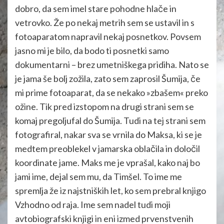
dobro, da sem imel stare pohodne hlače in
vetrovko. Že po nekaj metrih sem se ustavil in s
fotoaparatom napravil nekaj posnetkov. Povsem
jasno mi je bilo, da bodo ti posnetki samo
dokumentarni – brez umetniškega pridiha. Nato se
je jama še bolj zožila, zato sem zaprosil Šumija, če
mi prime fotoaparat, da se nekako »zbašem« preko
ožine. Tik pred izstopom na drugi strani sem se
komaj pregoljufal do Šumija. Tudi na tej strani sem
fotografiral, nakar sva se vrnila do Maksa, ki se je
medtem preoblekel v jamarska oblačila in določil
koordinate jame. Maks me je vprašal, kako naj bo
jami ime, dejal sem mu, da Timšel. To ime me
spremlja že iz najstniških let, ko sem prebral knjigo
Vzhodno od raja. Ime sem nadel tudi moji
avtobiografski knjigi in eni izmed prvenstvenih