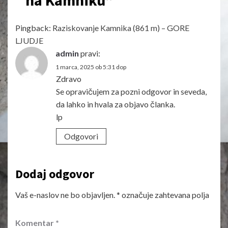
Pingback:
Raziskovanje Kamnika (861 m) – GORE
LJUDJE
admin
pravi:
1 marca, 2025 ob 5:31 dop
Zdravo
Se opravičujem za pozni odgovor in seveda,
da lahko in hvala za objavo članka.
lp
Odgovori
Dodaj odgovor
Vaš e-naslov ne bo objavljen.
*
označuje zahtevana polja
Komentar
*