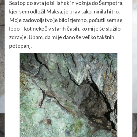
Sestop do avta je bil lahek in vožnja do Šempetra,
kjer sem odložil Maksa, je prav tako minila hitro.
Moje zadovoljstvo je bilo izjemno, počutil sem se
lepo – kot nekoč v starih časih, ko mi je še služilo
zdravje. Upam, da mi je dano še veliko takšnih
potepanj.