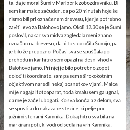
ta, da je moral Šumi v Maribor k zobozdravniku. Bil
sem kar malce začuden, da po 20 minutah hoje še
nismo bili pri označenem drevesu, kjer je potrebno
zaviti levo za Balohovo jamo. Okoli 12.30 se je Šumi
poslovil, nakar sva midva zagledala meni znano
označbo na drevesu, da bi to sporočila Šumiju, pa
je bilo že prepozno. Počasi sva se spuščala po
prehodu in kar hitro sem opazil na desni vhod v
Balohovo jamo. Pri njej je bilo potrebno zopet
določiti koordinate, sam pa sem s širokokotnim
objektivom naredil nekaj posnetkov v jami. Malce
mi je nagajal fotoaparat, toda kmalu sem ga ugnal,
da me je začel ubogati. Ko sva končala z delom, sva
se spustila do nakazane stezice, ki pelje pod
južnimi stenami Kamnika. Dokaj hitro sva bila na
markirani poti, ki vodi od sedla na vrh Kamnika.