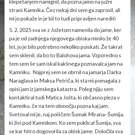
klepetanjem namignil, da pozna jamo na južni
strani Kamnika. Čez nekaj dni sem ga zaprosil, ali
mi jo pokaže in je bil to tudi pripravljen narediti
5. 2. 2025 sva se z Jožetom namenila do jame, ker
pa je od zadnjega njegovega obiska minilo že 40
let, jo je bilo potrebno nekoliko poiskati. Že takrat
sem sklenil, da bo to Balohova jama. Vzporedno s
tem sem še sam iskal kakšnega poznavalca jam na
Kamniku. Najprej sem se obrnil na jamarja Darka
Naraglava in Maksa Petriča, ki sta mi pomagala z
opisi jam iz jamskega katastra. Poleg njiju sem
kontaktiral tudi Matica Jošta, ki občasno pleza v
Kamniku, če na tem območju pozna kaj jam.
Svetoval mi je, naj poiščem Šumak Mirana–Šumija,
ki živi pod Kamnikom. Ko sem poklical Šumija, sva
se kar hitro dogovorila za obisk jame. Določila sva