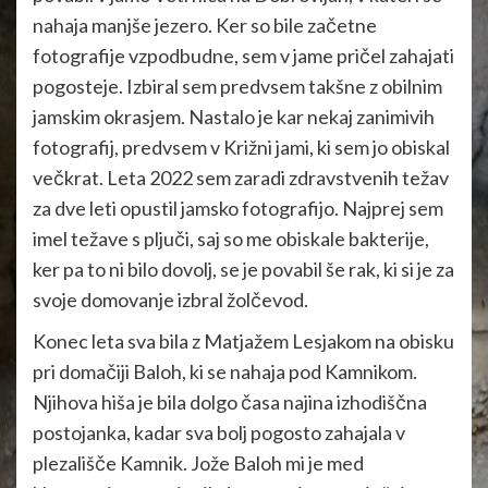
nahaja manjše jezero. Ker so bile začetne
fotografije vzpodbudne, sem v jame pričel zahajati
pogosteje. Izbiral sem predvsem takšne z obilnim
jamskim okrasjem. Nastalo je kar nekaj zanimivih
fotografij, predvsem v Križni jami, ki sem jo obiskal
večkrat. Leta 2022 sem zaradi zdravstvenih težav
za dve leti opustil jamsko fotografijo. Najprej sem
imel težave s pljuči, saj so me obiskale bakterije,
ker pa to ni bilo dovolj, se je povabil še rak, ki si je za
svoje domovanje izbral žolčevod.
Konec leta sva bila z Matjažem Lesjakom na obisku
pri domačiji Baloh, ki se nahaja pod Kamnikom.
Njihova hiša je bila dolgo časa najina izhodiščna
postojanka, kadar sva bolj pogosto zahajala v
plezališče Kamnik. Jože Baloh mi je med