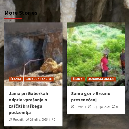
More Stories
ČLANKI
JAMARSKE AKCIJE
ČLANKI
JAMARSKE AKCIJE
Jama pri Gaberkah
Samo gor v Brezno
odprla vprašanja o
presenečenj
zaščiti kraškega
Urednik
10 julija, 2026
0
podzemlja
Urednik
24 julija, 2026
0