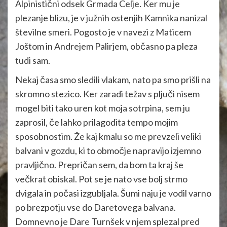
Alpinistični odsek Grmada Celje. Ker mu je
plezanje blizu, je v južnih ostenjih Kamnika nanizal
številne smeri. Pogosto je v navezi z Maticem
Joštom in Andrejem Palirjem, občasno pa pleza
tudi sam.
Nekaj časa smo sledili vlakam, nato pa smo prišli na
skromno stezico. Ker zaradi težav s pljuči nisem
mogel biti tako uren kot moja sotrpina, sem ju
zaprosil, če lahko prilagodita tempo mojim
sposobnostim. Že kaj kmalu so me prevzeli veliki
balvani v gozdu, ki to območje napravijo izjemno
pravljično. Prepričan sem, da bom ta kraj še
večkrat obiskal. Pot se je nato vse bolj strmo
dvigala in počasi izgubljala. Šumi naju je vodil varno
po brezpotju vse do Daretovega balvana.
Domnevno je Dare Turnšek v njem splezal pred