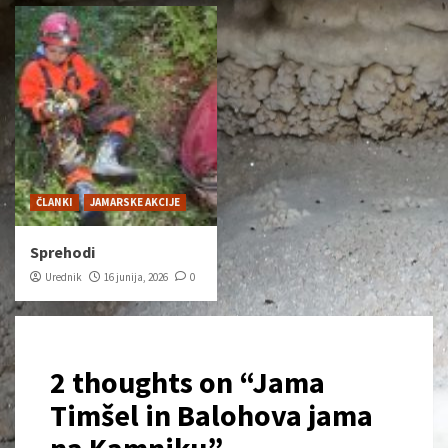
ČLANKI
JAMARSKE AKCIJE
Sprehodi
Urednik
16 junija, 2026
0
2 thoughts on “
Jama
Timšel in Balohova jama
na Kamniku
”