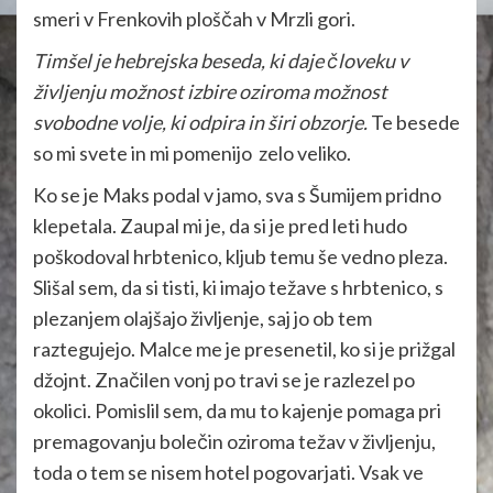
smeri v Frenkovih ploščah v Mrzli gori.
Timšel je hebrejska beseda, ki daje človeku v
življenju možnost izbire oziroma možnost
svobodne volje, ki odpira in širi obzorje.
Te besede
so mi svete in mi pomenijo zelo veliko.
Ko se je Maks podal v jamo, sva s Šumijem pridno
klepetala. Zaupal mi je, da si je pred leti hudo
poškodoval hrbtenico, kljub temu še vedno pleza.
Slišal sem, da si tisti, ki imajo težave s hrbtenico, s
plezanjem olajšajo življenje, saj jo ob tem
raztegujejo. Malce me je presenetil, ko si je prižgal
džojnt. Značilen vonj po travi se je razlezel po
okolici. Pomislil sem, da mu to kajenje pomaga pri
premagovanju bolečin oziroma težav v življenju,
toda o tem se nisem hotel pogovarjati. Vsak ve