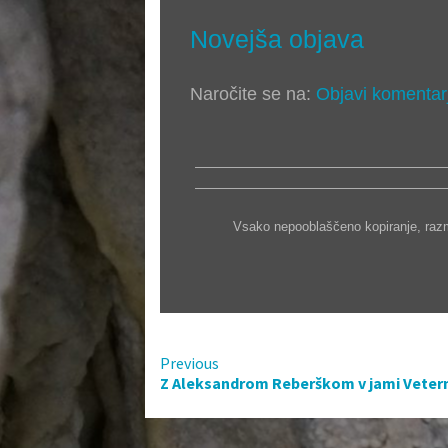
Novejša objava
Naročite se na:
Objavi komentar
Vsako nepooblaščeno kopiranje, razmn
C
Previous
o
Z Aleksandrom Reberškom v jami Vetern
n
t
i
n