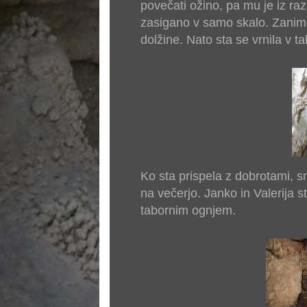
povečati ožino, pa mu je iz raz
zasigano v samo skalo. Zanimiv
dolžine. Nato sta se vrnila v t
Ko sta prispela z dobrotami, sm
na večerjo. Janko in Valerija s
tabornim ognjem.