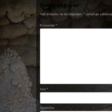
Dodaj odgovor
Vaš e-naslov ne bo objavljen.
*
označuje zahtevan
Komentar
*
Ime
*
Spletišče