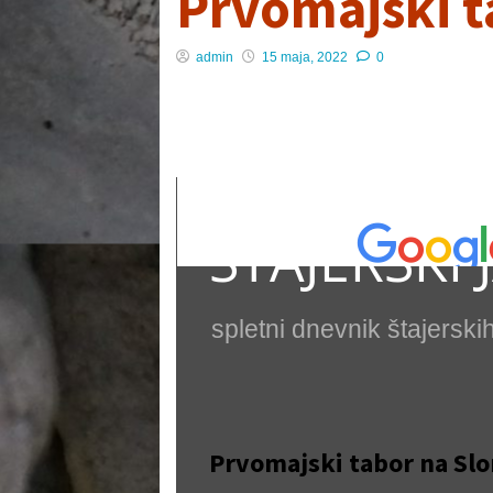
Prvomajski t
admin
15 maja, 2022
0
ŠTAJERSKI 
spletni dnevnik štajerski
Prvomajski tabor na Sl