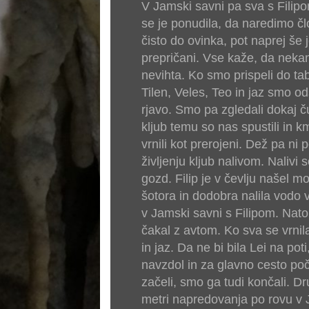
V Jamski savni pa sva s Filip
se je ponudila, da naredimo čl
čisto do ovinka, pot naprej še
prepričani. Vse kaže, da nekam
nevihta. Ko smo prispeli do ta
Tilen, Veles, Teo in jaz smo o
rjavo. Smo pa zgledali dokaj 
kljub temu so nas spustili in k
vrnili kot prerojeni. Dež pa ni 
življenju kljub nalivom. Nalivi
gozd. Filip je v čevlju našel m
šotora in dodobra nalila vodo 
v Jamski savni s Filipom. Nato
čakal z avtom. Ko sva se vrnila
in jaz. Da ne bi bila Lei na po
navzdol in za glavno cesto poč
začeli, smo ga tudi končali. 
metri napredovanja po rovu v 