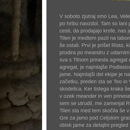
V soboto zjutraj smo Lea, Veles
po hribu navzdol. Tam so lani po
cesti, da prodajajo krofe, nas j
Tilen je medtem pazil na taborni
še ostali. Prvi je prišel Risto,
prodira po meandru z udarnim 
sva s Tilnom prinesla agregat 
agregat, je najmlajše Podlasic
jame. Najmlajši del ekipe je na
začetku, preden sta se Teo in 
skodelica. Ker tistega kraka še
v ozek meander in ven prinese
sem se utrudil, me zamenjal Ri
Tilen sta med tem skočila še v
Gre za jamo pod Celjskim grado
obisk jame za detajlni pregled 